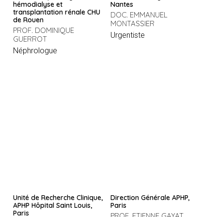
hémodialyse et
Nantes
transplantation rénale CHU
DOC. EMMANUEL
de Rouen
MONTASSIER
PROF. DOMINIQUE
Urgentiste
GUERROT
Néphrologue
Unité de Recherche Clinique,
Direction Générale APHP,
APHP Hôpital Saint Louis,
Paris
Paris
PROF. ETIENNE GAYAT