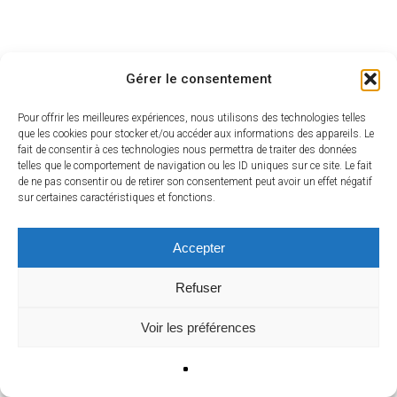
Gérer le consentement
Pour offrir les meilleures expériences, nous utilisons des technologies telles
que les cookies pour stocker et/ou accéder aux informations des appareils. Le
fait de consentir à ces technologies nous permettra de traiter des données
telles que le comportement de navigation ou les ID uniques sur ce site. Le fait
de ne pas consentir ou de retirer son consentement peut avoir un effet négatif
sur certaines caractéristiques et fonctions.
Département de
Unité de soins intensifs
Accepter
biostatistique et de science
neurovasculaire, CHRU de
des données, The George
Nancy
Refuser
Institute, Sydney
DOC. LISA HUMBERTJEAN
PROF. LAURENT BILLOT
Neurologue vasculaire
Voir les préférences
Biostatisticien