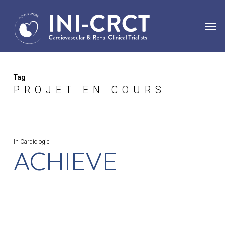
Skip
Men
to
main
content
Tag
PROJET EN COURS
In
Cardiologie
ACHIEVE