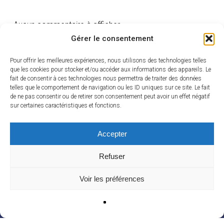
Aucun commentaire à afficher.
Gérer le consentement
Pour offrir les meilleures expériences, nous utilisons des technologies telles
que les cookies pour stocker et/ou accéder aux informations des appareils. Le
fait de consentir à ces technologies nous permettra de traiter des données
telles que le comportement de navigation ou les ID uniques sur ce site. Le fait
de ne pas consentir ou de retirer son consentement peut avoir un effet négatif
sur certaines caractéristiques et fonctions.
Accepter
linkedin
youtube
Refuser
Voir les préférences
© 2026 INI-CRCT – Réseau de recherche cardiovasculaire et rénale visant à
améliorer le pronostic des patients atteints d’insuffisance rénale.